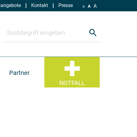
nangebote
Kontakt
Presse
A
A
A
search
Partner
NOTFALL