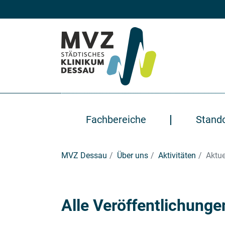
Zum Hauptinhalt springen
Fachbereiche
Stand
Sie sind hier:
MVZ Dessau
Über uns
Aktivitäten
Aktue
Alle Veröffentlichunge