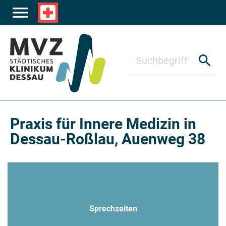
Zum Hauptinhalt springen
menu
local_hospital
search
Praxis für Innere Medizin in
Dessau-Roßlau, Auenweg 38
Sprechzeiten