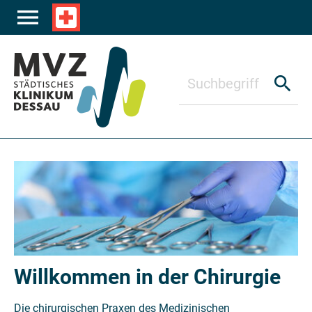
Zum Hauptinhalt springen
menu
local_hospital
search
Willkommen in der Chirurgie
Die chirurgischen Praxen des Medizinischen