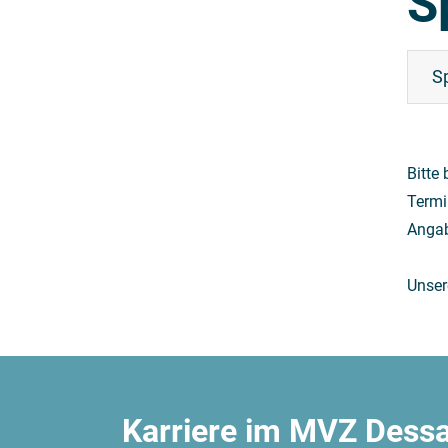
S
S
Bitte
Termi
Angab
Unser
Karriere im MVZ Dess