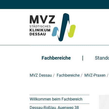
Zum Hauptinhalt springen
Fachbereiche
Stand
Sie sind hier:
MVZ Dessau
Fachbereiche
MVZ-Praxen
Willkommen beim Fachbereich
Dessau-Roßlau, Auenweg 38