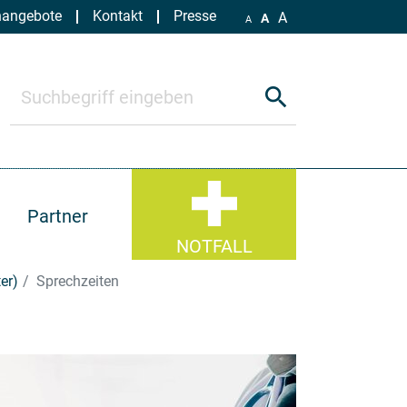
nangebote
Kontakt
Presse
A
A
A
search
Partner
NOTFALL
er)
Sprechzeiten