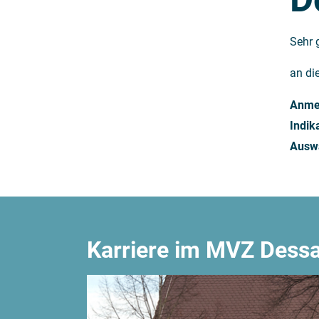
Sehr 
an di
Anmel
Indik
Auswa
Karriere im MVZ Dess