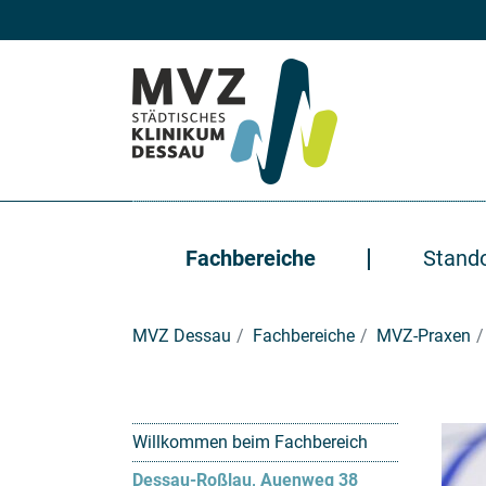
Zum Hauptinhalt springen
Fachbereiche
Stand
Sie sind hier:
MVZ Dessau
Fachbereiche
MVZ-Praxen
Willkommen beim Fachbereich
Dessau-Roßlau, Auenweg 38