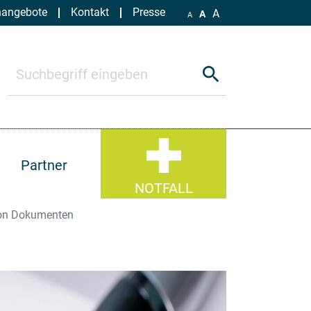
nangebote
Kontakt
Presse
A
A
A
search
Partner
NOTFALL
on Dokumenten