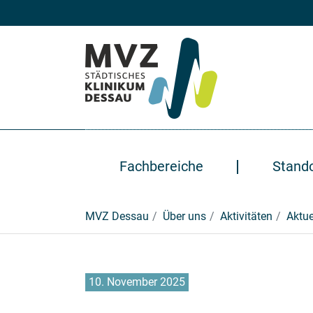
Zum Hauptinhalt springen
Fachbereiche
Stand
Sie sind hier:
MVZ Dessau
Über uns
Aktivitäten
Aktue
10. November 2025