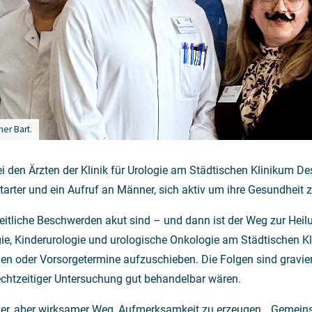
ner Bart.
 den Ärzten der Klinik für Urologie am Städtischen Klinikum De
starter und ein Aufruf an Männer, sich aktiv um ihre Gesundheit
liche Beschwerden akut sind – und dann ist der Weg zur Heilung 
ogie, Kinderurologie und urologische Onkologie am Städtischen
n oder Vorsorgetermine aufzuschieben. Die Folgen sind gravier
 rechtzeitiger Untersuchung gut behandelbar wären.
cher, aber wirksamer Weg, Aufmerksamkeit zu erzeugen. „Gemein