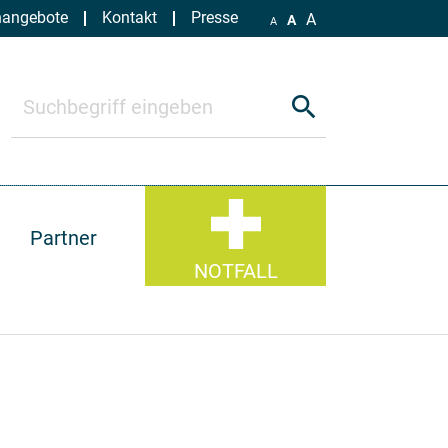
nangebote
Kontakt
Presse
A
A
A
search
Partner
NOTFALL